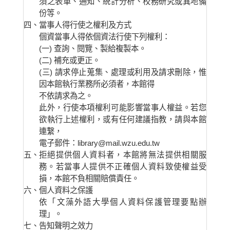
須之表單、通知、統計分析、校務研究或異地備
份等。
四、
當事人得行使之權利及方式
個資當事人得依個資法行使下列權利：
(一) 查詢、閱覽、製給複製本。
(二) 補充或更正。
(三) 請求停止蒐集、處理或利用及請求刪除，惟
因本館執行業務所必須者，本館得
不依請求為之。
此外，行使本項權利可能影響當事人權益。
若您
欲執行上述權利，或有任何建議指教，請與本館
連繫，
電子郵件：library@mail.wzu.edu.tw
五、
拒絕提供個人資料者，本館將無法提供相關服
務。若當事人提供不正確個人資料致使權益受
損，本館不負相關賠償責任。
六、
個人資料之保護
依「文藻外語大學個人資料保護管理要點辦
理」。
七、
告知聲明之效力