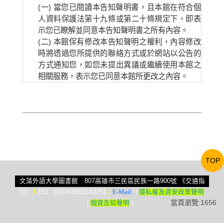
(一) 當您已閱讀本告知聲明書，且本館在符合個
人資料保護法第十九條或第二十條規定下，即表
示您已瞭解並同意本告知聲明書之所有內容。
(二) 本館保有修改本告知聲明之權利，內容修改
時將透過您所提供的聯絡方式或於網站以公告的
方式通知您，如您未提出異議或繼續使用本館之
相關服務，表示您已同意本館所更改之內容。
TOP
文藻外語大學圖書館 807高雄市三民區民族一路900號
《交通指
引》
/
TEL: (07)3426031#2751
/
E-Mail
|
隱私權及資安政策聲明
當頁瀏覽:1656
|
個資告知聲明
|