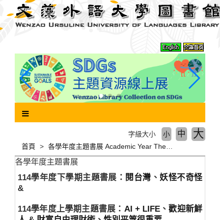
跳
到
主
要
內
容
區
塊
大
中
字級大小
小
首頁
各學年度主題書展 Academic Year Theme Book Fair
各學年度主題書展
114學年度下學期主題書展：
閱台灣
、
妖怪不奇怪
&
114學年度上學期主題書展：
AI + LIFE
、
歡迎新鮮
人
&
財富自由理財術
、
性別平等很重要