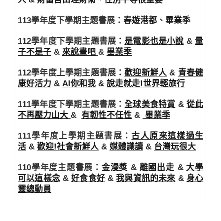
113學年度下學期主題書展：
春遊港都
、
畢業季
112學年度下學期主題書展：
是電影也是小說
&
量
子不是子
&
來說畫吧
&
畢業季
112學年度上學期主題書展：
歡迎新鮮人
&
青春健
康好活力
&
AI你和我
&
說走就走!世界輕旅行
111學年度下學期主題書展：
全球美食特賞
&
從此
不再壓力山大
&
有韌性不任性
&
畢業季
111學年度上學期主題書展：
古人原來這樣過生
活
&
歡迎!社會新鮮人
&
媒體識讀
&
台灣玩很大
110學年度主題書展：
金漫獎
&
離國出走
&
大學
可以這樣念
&
好食食好
&
我與資訊的未來
&
身心
靈總動員