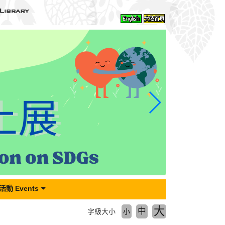
動 Events
大
中
字級大小
小