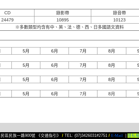
CD
錄影帶
錄音帶
24479
10895
10123
※多數類型均含有中、英、法、德、西、日多國語文資料
月
5月
6月
7月
8月
月
5月
6月
7月
8月
月
5月
6月
7月
8月
月
5月
6月
7月
8月
民區民族一路900號
《交通指引》
/
TEL: (07)3426031#2751
/
E-Mail
|
隱私