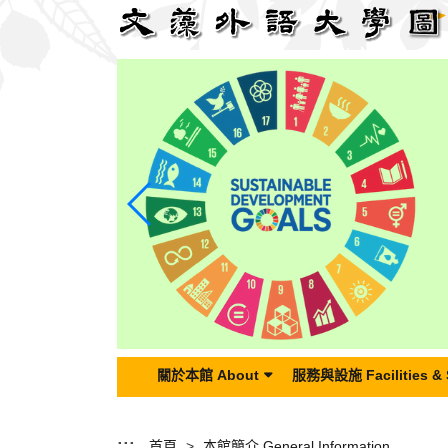
跳
到
主
要
內
容
區
塊
關於本館 About
服務與設施 Facilities & 
:::
首頁
本館簡介 General Information