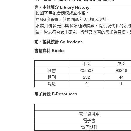
壹．本館簡介 Library History
民國55年配合創校成立本館。
歷經3次搬遷，於民國85年3月遷入現址。
本館具備多元化與多語種的館藏，提供現代化的設
量，皆以符合師生研究、教學及學習的需求為目標，
貳．館藏統計 Collections
書籍資料 Books
中文
英文
圖書
205502
93246
期刊
292
44
報紙
9
1
電子資源 E-Resources
電子資料庫
電子書
電子期刊