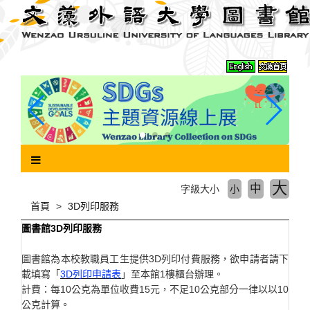
跳
到
主
要
內
容
區
塊
大
中
字級大小
小
首頁
3D列印服務
圖書館3D列印服務
圖書館為本校教職員工生提供3D列印付費服務，欲申請者請下
載填寫「
3D列印申請表
」至本館1樓櫃台辦理。
計費：每10公克為單位收費15元，不足10公克部分一律以以10
公克計算。