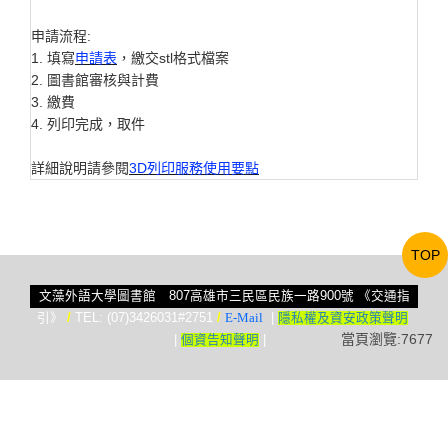
申請流程:
1. 填寫
申請表
，繳交stl格式檔案
2. 圖書館審核與計費
3. 繳費
4. 列印完成，取件
詳細說明請參閱
3D列印服務使用要點
TOP
文藻外語大學圖書館 807高雄市三民區民族一路900號
《交通指
引》
/
TEL: (07)3426031#2751
/
E-Mail
|
隱私權及資安政策聲明
當頁瀏覽:7677
|
個資告知聲明
|