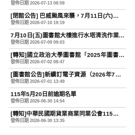
裂待修繕，即日起全館無冷氣，只有送風。
發佈日期 2026-07-13 08:59
Library's AC Not Cooling, Only
[閉館公告] 巴威颱風來襲，7月11日(六)圖書
Ventilation Available
館閉館一日。Wenzao Library Closed on
發佈日期 2026-07-10 19:19
Saturday, July 11 due to Typhoon Bavi
7月10日(五)圖書館大樓進行水塔清洗作業，
全棟大樓停水、廁所停用、無冷氣 Water
發佈日期 2026-07-09 09:03
Supply, Restrooms & Air-Conditoners
[轉知]國立政治大學圖書館「2025年圖書館
Out of Service in the Library on July 10,
年度報告」
2026
發佈日期 2026-07-02 08:47
[圖書館公告]新續訂電子資源（2026年7月1
日~2027年6月30日），歡迎多加利用。
發佈日期 2026-07-01 13:49
115年5月20日前逾期名單
發佈日期 2026-06-30 14:54
[轉知]中華民國期貨業商業同業公會115年第
2季「期貨人」（總號第98期）季刊
發佈日期 2026-06-30 13:35