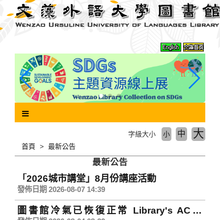
跳
到
主
要
內
容
區
塊
大
中
字級大小
小
首頁
最新公告
最新公告
「2026城市講堂」8月份講座活動
發佈日期 2026-08-07 14:39
圖書館冷氣已恢復正常 Library's AC is