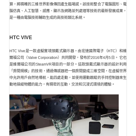
算，將精確的三維世界影像傳回產生臨場感。該技術整合了電腦圖形、電
腦仿真、人工智慧、感應、顯示及網路並列處理等技術的最新發展成果，
是一種由電腦技術輔助生成的高技術類比系統。
HTC VIVE
HTC Vive是一款虛擬實境頭戴式顯示器，由宏達國際電子（HTC）和維
爾福公司（Valve Corporation）共同開發，發布於2016年4月5日。 它也
是維爾福公司的SteamVR項目的一部分。這款頭戴式顯示器的設計利用
「房間規模」的技術，通過傳感器把一個房間變成三維空間，在虛擬世界
中允許用戶自然地導航，能四處走動，並使用運動跟蹤的手持控制器來生
動地操縱物體的能力，有精密的互動，交流和沉浸式環境的體驗。