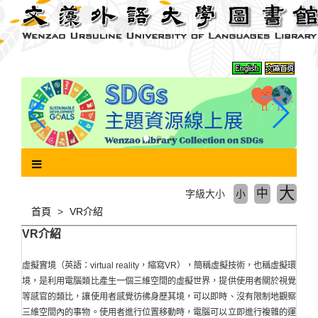
跳
到
主
要
內
容
區
塊
大
中
字級大小
小
首頁
VR介紹
VR介紹
虛擬實境（英語：virtual reality，縮寫VR），簡稱虛擬技術，也稱虛擬環
境，是利用電腦類比產生一個三維空間的虛擬世界，提供使用者關於視覺
等感官的類比，讓使用者感覺彷彿身歷其境，可以即時、沒有限制地觀察
三維空間內的事物。使用者進行位置移動時，電腦可以立即進行複雜的運