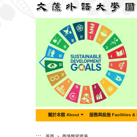
跳
到
主
要
內
容
區
塊
關於本館 About
服務與設施 Facilities & 
:::
首頁
西語學習資源