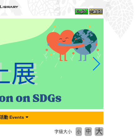
動 Events
大
中
字級大小
小